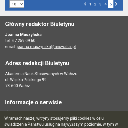
Liczba art. na stronie:
Przejdź do strony numer
1
Przejdź do strony numer
2
Przejdź do strony numer
3
Przejdź do strony numer
4
5
Strona numer
Poprzednia strona
Następna strona
Główny redaktor Biuletynu
Joanna Muszyńska
tel.: 67 259 09 60
email:
joanna.muszynska@answalcz.pl
Adres redakcji Biuletynu
Akademia Nauk Stosowanych w Wałczu
ul. Wojska Polskiego 99
78-600 Wałcz
Informacje o serwisie
Mapa serwisu
W ramach naszej witryny stosujemy pliki cookies w celu
Instrukcja obsługi
świadczenia Państwu usług na najwyższym poziomie, w tym w