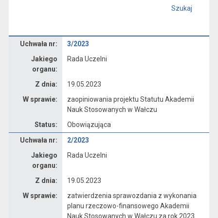
Szukaj
Dane uchwały nr 3/2023
Uchwała nr:
3/2023
Jakiego
Rada Uczelni
organu:
Z dnia:
19.05.2023
W sprawie:
zaopiniowania projektu Statutu Akademii
Nauk Stosowanych w Wałczu
Status:
Obowiązująca
Dane uchwały nr 2/2023
Uchwała nr:
2/2023
Jakiego
Rada Uczelni
organu:
Z dnia:
19.05.2023
W sprawie:
zatwierdzenia sprawozdania z wykonania
planu rzeczowo-finansowego Akademii
Nauk Stosowanych w Wałczu za rok 2023