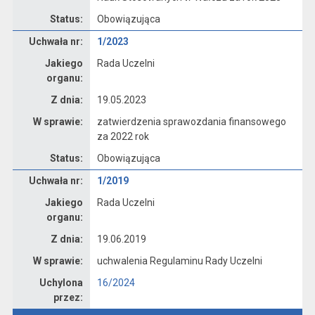
Status:
Obowiązująca
Dane uchwały nr 1/2023
Uchwała nr:
1/2023
Jakiego
Rada Uczelni
organu:
Z dnia:
19.05.2023
W sprawie:
zatwierdzenia sprawozdania finansowego
za 2022 rok
Status:
Obowiązująca
Dane uchwały nr 1/2019
Uchwała nr:
1/2019
Jakiego
Rada Uczelni
organu:
Z dnia:
19.06.2019
W sprawie:
uchwalenia Regulaminu Rady Uczelni
Uchylona
16/2024
przez: