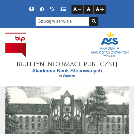
Przejdź do głównego menu
Przejdź do mapy serwisu
Przejdź do treści
Deklaracja
Wersja
Wersja
Gęstość
zresetuj
zmniejsz czcionkę
zwiększ czcionkę
dostępności
kontrastowa
tekstowa
tekstu
Szukaj w serwisie
Szukaj
BIULETYN INFORMACJI PUBLICZNEJ
Akademia Nauk Stosowanych
w Wałczu