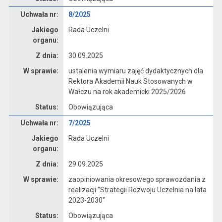
Dane uchwały nr 8/2025
Uchwała nr:
8/2025
Jakiego
Rada Uczelni
organu:
Z dnia:
30.09.2025
W sprawie:
ustalenia wymiaru zajęć dydaktycznych dla
Rektora Akademii Nauk Stosowanych w
Wałczu na rok akademicki 2025/2026
Status:
Obowiązująca
Dane uchwały nr 7/2025
Uchwała nr:
7/2025
Jakiego
Rada Uczelni
organu:
Z dnia:
29.09.2025
W sprawie:
zaopiniowania okresowego sprawozdania z
realizacji "Strategii Rozwoju Uczelnia na lata
2023-2030"
Status:
Obowiązująca