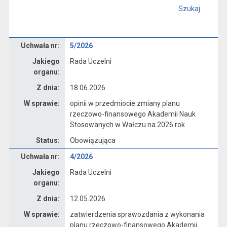
Szukaj
Dane uchwały nr 5/2026
Uchwała nr:
5/2026
Jakiego
Rada Uczelni
organu:
Z dnia:
18.06.2026
W sprawie:
opinii w przedmiocie zmiany planu
rzeczowo-finansowego Akademii Nauk
Stosowanych w Wałczu na 2026 rok
Status:
Obowiązująca
Dane uchwały nr 4/2026
Uchwała nr:
4/2026
Jakiego
Rada Uczelni
organu:
Z dnia:
12.05.2026
W sprawie:
zatwierdzenia sprawozdania z wykonania
planu rzeczowo-finansowego Akademii