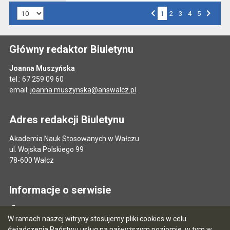
Liczba art. na stronie:
1
Przejdź do strony numer
2
Przejdź do strony numer
3
Przejdź do strony numer
4
Przejdź do strony numer
5
Strona numer
Poprzednia strona
Następna strona
Główny redaktor Biuletynu
Joanna Muszyńska
tel.: 67 259 09 60
email:
joanna.muszynska@answalcz.pl
Adres redakcji Biuletynu
Akademia Nauk Stosowanych w Wałczu
ul. Wojska Polskiego 99
78-600 Wałcz
Informacje o serwisie
Mapa serwisu
W ramach naszej witryny stosujemy pliki cookies w celu
Instrukcja obsługi
świadczenia Państwu usług na najwyższym poziomie, w tym w