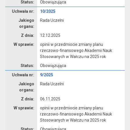
Status:
Obowiązująca
Dane uchwały nr 10/2025
Uchwała nr:
10/2025
Jakiego
Rada Uczelni
organu:
Z dnia:
12.12.2025
W sprawie:
opinii w przedmiocie zmiany planu
rzeczowo-finansowego Akademii Nauk
Stosowanych w Wałczu na 2025 rok
Status:
Obowiązująca
Dane uchwały nr 9/2025
Uchwała nr:
9/2025
Jakiego
Rada Uczelni
organu:
Z dnia:
06.11.2025
W sprawie:
opinii w przedmiocie zmiany planu
rzeczowo-finansowego Akademii Nauk
Stosowanych w Wałczu na 2025 rok
Status:
Obowiązująca