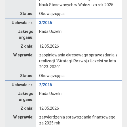
Nauk Stosowanych w Wałczu za rok 2025
Status:
Obowiązująca
Dane uchwały nr 3/2026
Uchwała nr:
3/2026
Jakiego
Rada Uczelni
organu:
Z dnia:
12.05.2026
W sprawie:
zaopiniowania okresowego sprawozdania z
realizacji "Strategii Rozwoju Uczelni na lata
2023-2030"
Status:
Obowiązująca
Dane uchwały nr 2/2026
Uchwała nr:
2/2026
Jakiego
Rada Uczelni
organu:
Z dnia:
12.05.2026
W sprawie:
zatwierdzenia sprawozdania finansowego
za 2025 rok