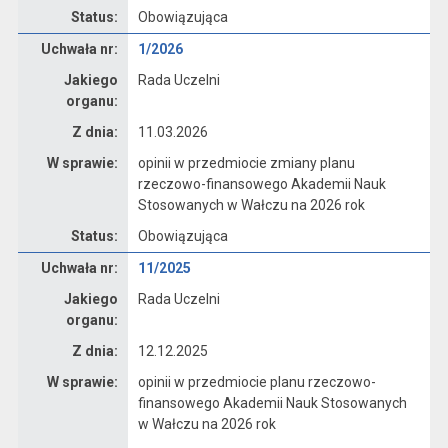
Status:
Obowiązująca
Dane uchwały nr 1/2026
Uchwała nr:
1/2026
Jakiego
Rada Uczelni
organu:
Z dnia:
11.03.2026
W sprawie:
opinii w przedmiocie zmiany planu
rzeczowo-finansowego Akademii Nauk
Stosowanych w Wałczu na 2026 rok
Status:
Obowiązująca
Dane uchwały nr 11/2025
Uchwała nr:
11/2025
Jakiego
Rada Uczelni
organu:
Z dnia:
12.12.2025
W sprawie:
opinii w przedmiocie planu rzeczowo-
finansowego Akademii Nauk Stosowanych
w Wałczu na 2026 rok