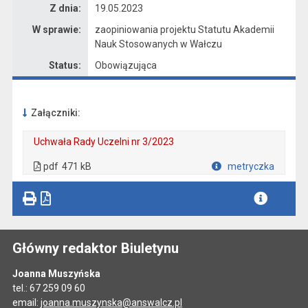
Z dnia:
19.05.2023
W sprawie:
zaopiniowania projektu Statutu Akademii
Nauk Stosowanych w Wałczu
Status:
Obowiązująca
Załączniki:
Uchwała Rady Uczelni nr 3/2023
. Plik w formacie: pdf
. Rozmiar pliku: 471 kB
. Otwiera się w nowej karcie.
pdf
471 kB
metryczka
Plik w formacie
Główny redaktor Biuletynu
Joanna Muszyńska
tel.: 67 259 09 60
email:
joanna.muszynska@answalcz.pl