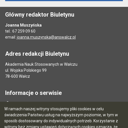
Główny redaktor Biuletynu
Joanna Muszyńska
tel.: 67 259 09 60
email:
joanna.muszynska@answalcz.pl
Adres redakcji Biuletynu
Akademia Nauk Stosowanych w Wałczu
ul. Wojska Polskiego 99
78-600 Wałcz
Informacje o serwisie
Mapa serwisu
W ramach naszej witryny stosujemy pliki cookies w celu
Instrukcja obsługi
świadczenia Państwu usług na najwyższym poziomie, w tym w
sposób dostosowany do indywidualnych potrzeb. Korzystanie z
Statystyki oglądalności
witryny bez zmiany ustawień dotyczących cookies oznacza, że